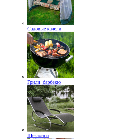
Садовые качели
Грили, барбекю
Шезлонги